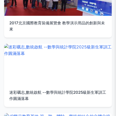
2017北京國際教育裝備展覽會 教學演示用品的創新與未
來
迷彩礪志,數統啟航 --數學與統計學院2025級新生軍訓工
作圓滿落幕