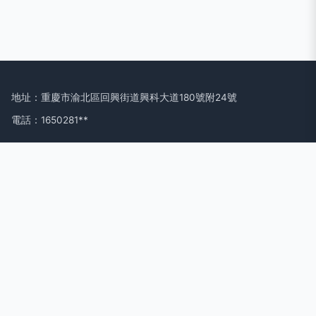
地址：重慶市渝北區回興街道興科大道180號附24號
電話：1650281**
Copyright © 2026
www.yfox.com.cn
教學演示用品
重慶洋木河科
技有限公司
教學演示用品
版權所有
Sitemap
感谢您访问我们的网站，您可能还对以下资源感兴趣：瑞安曝沟
医疗科技有限公司
日韩草B导航|日韩草B网|日韩草B小视频|日韩电影|日韩电影网|
日韩电影在线观看|日韩久久视频|日韩色|日韩网站|日韩无码
网
站地图