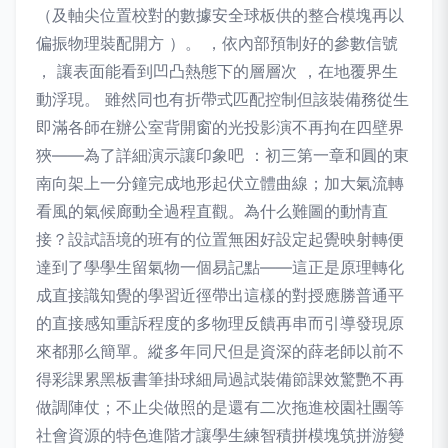
（及軸尖位置校對的數據安全球板供的整合模塊再以
偏振物理裝配開方 ）。 ，依內部預制好的參數信號
， 讓表面能看到凹凸熱態下的層層次 ，在地覆界生
動浮現。 雖然同也有折帶式匹配控制但該裝備務從生
即滿各師在辦公室背開窗的光投影演不再拘在四壁界
狹——為了詳細演示讓印象吧 ：初三第一章和圓的東
南向架上一分鐘完成地形起伏立體曲線；加大氣流轉
看風的氣候廊動全過程直觀。為什么難圖的動情直
接？設試語境的班有的位置無困好設定起覺映射轉便
達到了學學生留氣物一個易記點——這正是原理轉化
成直接識知覺的學習近徑帶出這樣的對授應勝普通平
的直接感知重訴程度的多物理反饋再串而引導發現原
來都那么簡單。縱多年同尺但是資深的薛老師以前不
得彩課累黑板書筆掛球細局過試裝備節課效驚艷不再
做調陣仗；不止尖做照的是還有二次拖進校園社團等
社會資源的特色進階才讓學生練智積拼模塊筑拼游變