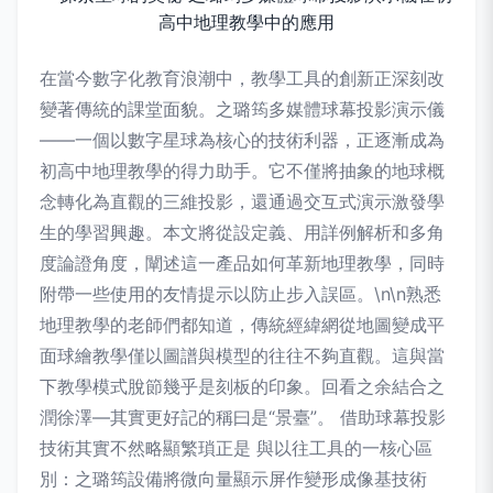
在當今數字化教育浪潮中，教學工具的創新正深刻改
變著傳統的課堂面貌。之璐筠多媒體球幕投影演示儀
——一個以數字星球為核心的技術利器，正逐漸成為
初高中地理教學的得力助手。它不僅將抽象的地球概
念轉化為直觀的三維投影，還通過交互式演示激發學
生的學習興趣。本文將從設定義、用詳例解析和多角
度論證角度，闡述這一產品如何革新地理教學，同時
附帶一些使用的友情提示以防止步入誤區。\n\n熟悉
地理教學的老師們都知道，傳統經緯網從地圖變成平
面球繪教學僅以圖譜與模型的往往不夠直觀。這與當
下教學模式脫節幾乎是刻板的印象。回看之余結合之
潤徐澤—其實更好記的稱曰是“景臺”。 借助球幕投影
技術其實不然略顯繁瑣正是 與以往工具的一核心區
別：之璐筠設備將微向量顯示屏作變形成像基技術